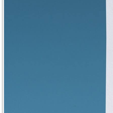
Domain Name Registration
Hosting & VPS
SSL Certificate
Document Signing Certificate
PKI Based Technology Solution
Web Conference
Digital Signing
Blog
Contact
Anet Webmail
Jobs