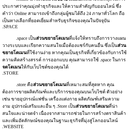
ประกาศว่าคุณมุ่งทำธุรกิจและให้ความสำคัญกับออนไลน์ ซึ่ง
คำว่า Online สามารถเข้าถึงกลุ่มผู้ชมได้ถึง 24 ภาษาทั่วโลก ถือ
เป็นทางเลือกที่ยอดเยี่ยมสำหรับธุรกิจของคุณในปัจจุบัน
.SPACE
.space เป็น
ส่วนขยายโดเมน
ที่แจ้งให้ทราบถึงการวางแผน
วางระบบและเรียกความสนใจเมื่อต้องแชร์กับคนอื่น ซึ่งเป็น
ส่วน
ขยายโดเมน
ที่ใช้งานง่าย หากคุณเป็นธุรกิจที่เกี่ยวข้องกับการใช้
ความคิดสร้างสรรค์ การออกแบบ คุณสามารถใช้ .space ในการ
จดโดเมน
ให้กับเว็บไซต์ของคุณได้
.STORE
.store คือ
ส่วนขยายโดเมน
ที่เหมาะสมที่สุดหาก คุณ
ต้องการขายผลิตภัณฑ์และบริการของคุณบนเว็บไซต์ ตัวอย่าง
เช่น ขายอุปกรณ์แฟชั่น เครื่องแต่งกาย ผลิตภัณฑ์เสริมความ
งาม อุปกรณ์เสริมและอื่น ๆ .Store เป็น
ส่วนขยายโดเมน
ที่น่า
สนใจและน่าจดจำ เนื่องจากสามารถช่วยในการสร้างตราสินค้า
และเพิ่มอัตลักษณ์ของคุณในฐานะธุรกิจที่มุ่งสู่โลกออนไลน์
.WEBSITE