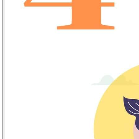
Domain Name Registration
Hosting & VPS
SSL Certificate
Document Signing Certificate
PKI Based Technology Solution
Web Conference
Digital Signing
Blog
Contact
Anet Webmail
Jobs