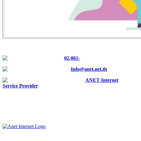
CONTACT US
Tel :
02-861-
0700
E-mail :
Info@anet.net.th
Facebook :
ANET Internet
Service Provider