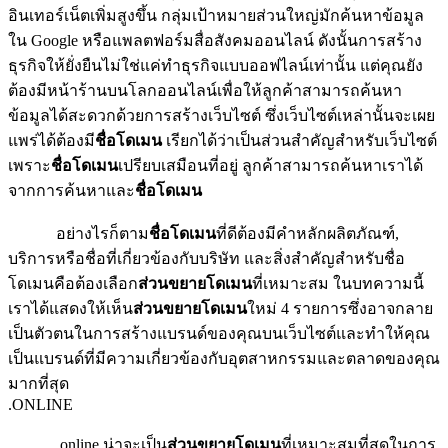
อินเทอร์เน็ตเพิ่มสูงขึ้น กลุ่มเป้าหมายส่วนใหญ่มักค้นหาข้อมูล
ใน Google หรือแพลตฟอร์มสื่อสังคมออนไลน์ ดังนั้นการสร้าง
ธุรกิจให้ยั่งยืนไม่ใช่แค่ทำธุรกิจแบบออฟไลน์เท่านั้น แต่คุณยัง
ต้องมีหน้าร้านบนโลกออนไลน์เพื่อให้ลูกค้าสามารถค้นหา
ข้อมูลได้สะดวกด้วยการสร้างเว็บไซต์ ซึ่งเว็บไซต์เหล่านั้นจะเผย
แพร่ได้ต้องมี
ชื่อโดเมน
เรียกได้ว่าเป็นส่วนสำคัญสำหรับเว็บไซต์
เพราะ
ชื่อโดเมน
เปรียบเสมือนที่อยู่ ลูกค้าสามารถค้นหาเราได้
จากการค้นหาและ
ชื่อโดเมน
อย่างไรก็ตาม
ชื่อโดเมน
ที่ดีต้องมีคำหลักผลิตภัณฑ์,
บริการหรือชื่อที่เกี่ยวข้องกับบริษัท และสิ่งสำคัญสำหรับชื่อ
โดเมนคือต้องเลือก
ส่วนขยายโดเมน
ที่เหมาะสม ในบทความนี้
เราได้แสดงให้เห็น
ส่วนขยายโดเมน
ใหม่ 4 รายการซึ่งอาจกลาย
เป็นตัวตนในการสร้างแบรนด์ของคุณบนเว็บไซต์และทำให้คุณ
เป็นแบรนด์ที่มีความเกี่ยวข้องกับอุตสาหกรรมและตลาดของคุณ
มากที่สุด
.ONLINE
.online น่าจะเป็น
ส่วนขยายโดเมน
ที่เหมาะสมที่สุดในการ