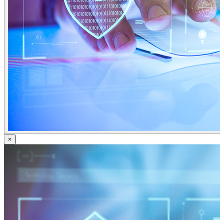
Domain Name Registration
Hosting & VPS
SSL Certificate
Document Signing Certificate
PKI Based Technology Solution
Web Conference
Digital Signing
Blog
Contact
Anet Webmail
Jobs
×