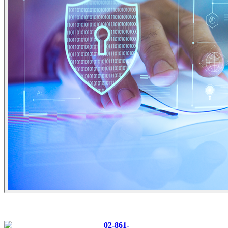
CONTACT US
Tel :
02-861-
0700