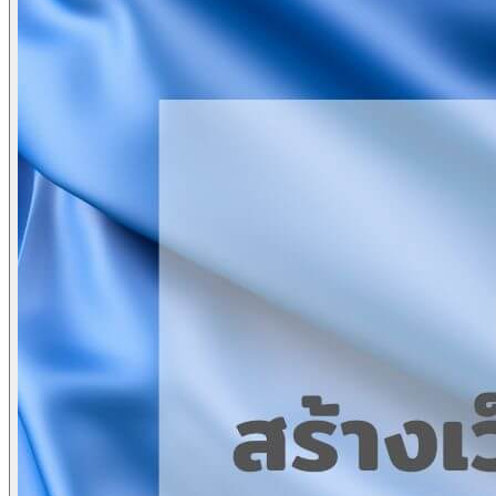
Domain Name Registration
Hosting & VPS
SSL Certificate
Document Signing Certificate
PKI Based Technology Solution
Web Conference
Digital Signing
Blog
Contact
Anet Webmail
Jobs