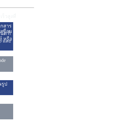
็วสูงที่
อกสาร
เชื่อม
็ต ก็
์ หรือ
p และ
ode
นรูป