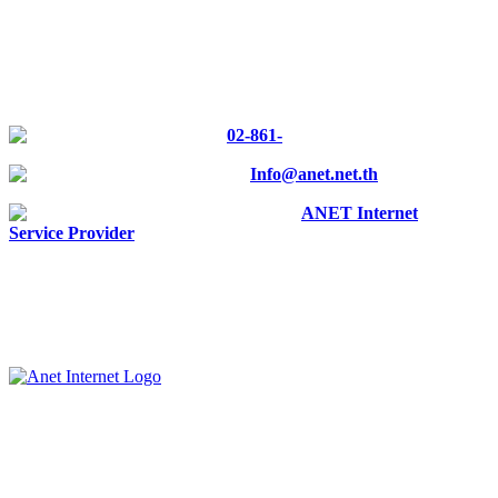
CONTACT US
Tel :
02-861-
0700
E-mail :
Info@anet.net.th
Facebook :
ANET Internet
Service Provider
ANET CO., LTD.